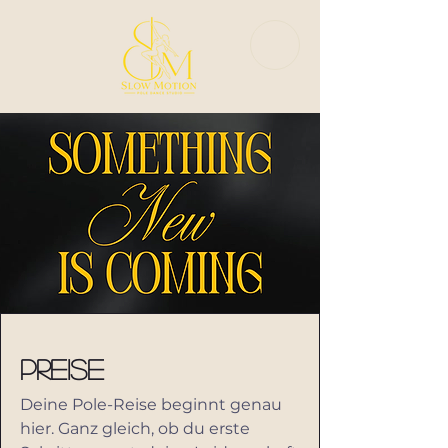
Preise
Deine Pole-Reise beginnt genau
hier. Ganz gleich, ob du erste