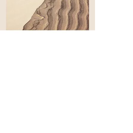
Dies ist ein Textabschnitt.
Doppelklicke auf das Textfeld, um
den Inhalt individuell anzupassen.
Kunst & Kommerz